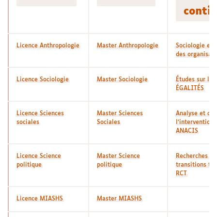
conti
Licence Anthropologie
Master Anthropologie
Sociologie et 
des organisat
Licence Sociologie
Master Sociologie
Études sur le 
ÉGALITÉS
Licence Sciences
Master Sciences
Analyse et co
sociales
Sociales
l'intervention 
ANACIS
Licence Science
Master Science
Recherches e
politique
politique
transitions ter
RCT
Licence MIASHS
Master MIASHS