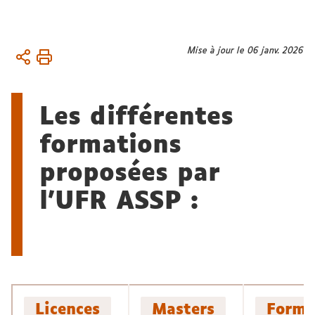
Vous
Mise à jour le 06 janv. 2026
Accueil
êtes
ici :
Formation
Les différentes
formations
proposées par
l'UFR ASSP :
Licences
Masters
Forma