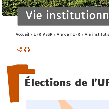
Vie institutionn
Vous
Accueil
UFR ASSP
Vie de l'UFR
Vie instituti
êtes
ici :
Élections de l'