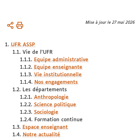
Vous
Mise à jour le 27 mai 2026
Accueil
êtes
Plan
ici :
du site
1.
UFR ASSP
1.1. Vie de l'UFR
1.1.1.
Equipe administrative
1.1.2.
Equipe enseignante
1.1.3.
Vie institutionnelle
1.1.4.
Nos engagements
1.2. Les départements
1.2.1.
Anthropologie
1.2.2.
Science politique
1.2.3.
Sociologie
1.2.4.
Formation continue
1.3.
Espace enseignant
1.4.
Notre actualité