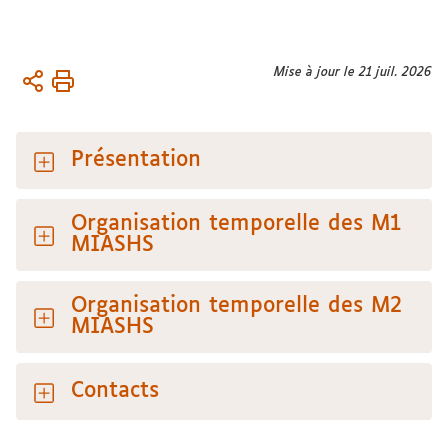
Vous
Mise à jour le 21 juil. 2026
Accueil
êtes
ici :
Formation
Masters
Présentation
Master
MIASHS
Organisation temporelle des M1
MIASHS
Organisation temporelle des M2
MIASHS
Contacts