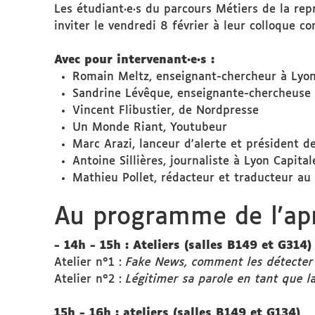
Les étudiant·e·s du parcours Métiers de la rep
inviter le vendredi 8 février à leur colloque c
Avec pour intervenant·e·s :
Romain Meltz, enseignant-chercheur à Lyon
Sandrine Lévêque, enseignante-chercheuse 
Vincent Flibustier, de Nordpresse
Un Monde Riant, Youtubeur
Marc Arazi, lanceur d'alerte et président d
Antoine Sillières, journaliste à Lyon Capita
Mathieu Pollet, rédacteur et traducteur au 
Au programme de l'apr
- 14h - 15h : Ateliers (salles B149 et G314)
Atelier n°1 :
Fake News, comment les détecter 
Atelier n°2 :
Légitimer sa parole en tant que l
15h - 16h : ateliers (salles B149 et G134)