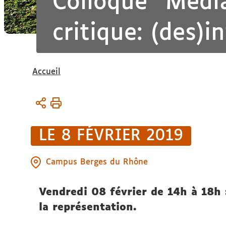
Colloque "Média
critique: (des)i
Vous
Accueil
êtes
ici :
LE 8 FÉVRIER 2019
Campus Berges du Rhône
Vendredi 08 février de 14h à 18h 
la représentation.