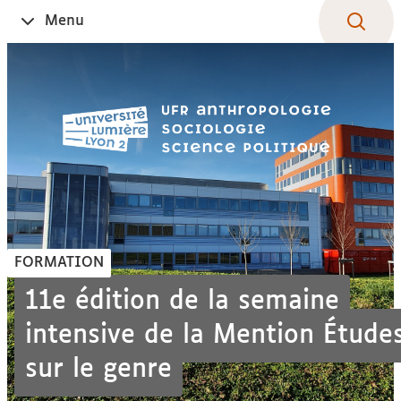
Aller
Navigation
Accès
Connexion
Menu
Ouvrir
au
directs
le
contenu
FORMATION
11e édition de la semaine
intensive de la Mention Étude
sur le genre