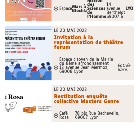
Maison
,
des
14
Marc
à
Espace
Sciences
avenue
LYON
Bloch
la
de
Berthelot
l’Homme
69007 à
LE 20 MAI 2022
Invitation à la
représentation de théâtre
forum
Espace citoyen de la Mairie
du 8ème arrondissement
Entrée
12 avenue Jean Mermoz,
libre.
69008 Lyon
LE 20 MAI 2022
Restitution enquête
collective Masters Genre
Café
78 bis Rue Bechevelin,
Rosa
69007 Lyon