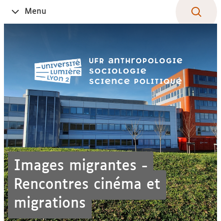
Aller
Navigation
Accès
Connexion
Menu
Ouvrir
au
directs
le
contenu
Images migrantes -
Rencontres cinéma et
migrations