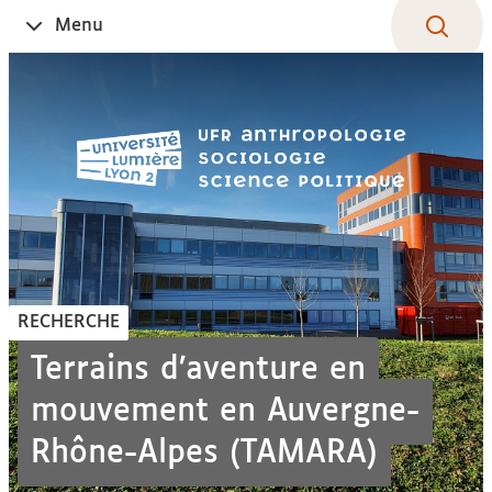
Aller
Navigation
Accès
Connexion
Menu
Ouvrir
au
directs
le
contenu
RECHERCHE
Terrains d’aventure en
mouvement en Auvergne-
Rhône-Alpes (TAMARA)