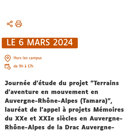
Vous
Accueil
êtes
UFR
ici :
ASSP
LE 6 MARS 2024
Toute
l'actualité
Hors les campus
de 9h à 17h
Journée d'étude du projet "Terrains
d’aventure en mouvement en
Auvergne-Rhône-Alpes (Tamara)",
lauréat de l’appel à projets Mémoires
du XXe et XXIe siècles en Auvergne-
Rhône-Alpes de la Drac Auvergne-