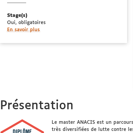
propos
des
Lieu
Stage(s)
de
Oui, obligatoires
la
à
En savoir plus
formation
propos
des
Stage(s)
Présentation
Le master ANACIS est un parcours 
très diversifiées de lutte contre 