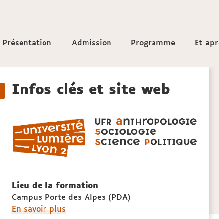
Accéder
Présentation
Présentation
Admission
Admission
Programme
Programme
Et apr
Et apr
aux
Détails
sections
Infos clés et site web
de
UFR
la
ASSP
anthr
fiche
sociol
et
scien
Lieu de la formation
politi
Campus Porte des Alpes (PDA)
à
En savoir plus