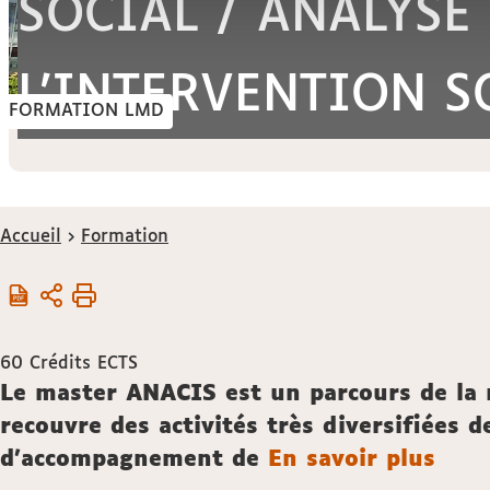
SOCIAL / ANALYSE
L'INTERVENTION S
FORMATION LMD
Vous
Accueil
Formation
êtes
ici :
60
Crédits ECTS
Description
Le master ANACIS est un parcours de la 
recouvre des activités très diversifiées d
d'accompagnement de
En savoir plus