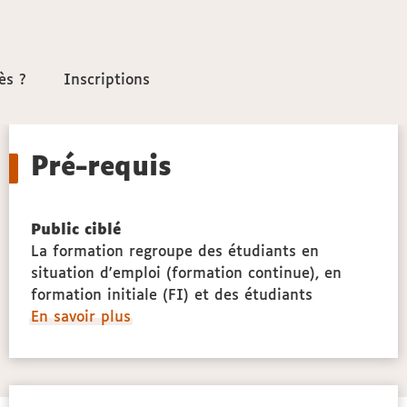
ès ?
ès ?
Inscriptions
Inscriptions
Pré-requis
Public ciblé
La formation regroupe des étudiants en
opologie,
situation d'emploi (formation continue), en
ogie
formation initiale (FI) et des étudiants
à
En savoir plus
ce
propos
que
des
Public
ciblé