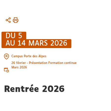
Vous
Accueil
êtes
UFR
ici :
ASSP
DU 5
Toute
AU 14 MARS 2026
l'actualité
Campus Porte des Alpes
26 février - Présentation Formation continue
Mars 2026
Rentrée 2026