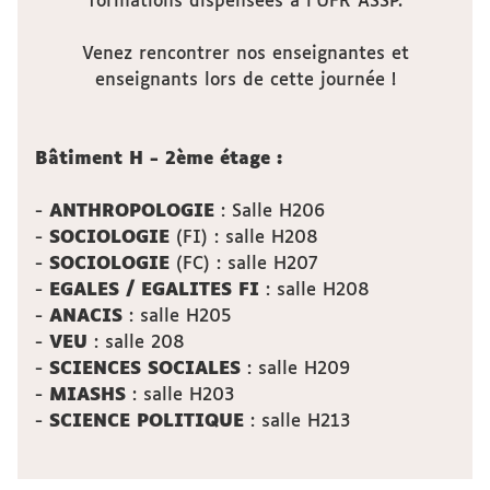
formations dispensées à l'UFR ASSP.
Venez rencontrer nos enseignantes et
enseignants lors de cette journée !
Bâtiment H - 2ème étage :
-
ANTHROPOLOGIE
: Salle H206
-
SOCIOLOGIE
(FI) : salle H208
-
SOCIOLOGIE
(FC) : salle H207
-
EGALES / EGALITES FI
: salle H208
-
ANACIS
: salle H205
-
VEU
: salle 208
-
SCIENCES SOCIALES
: salle H209
-
MIASHS
: salle H203
-
SCIENCE POLITIQUE
: salle H213